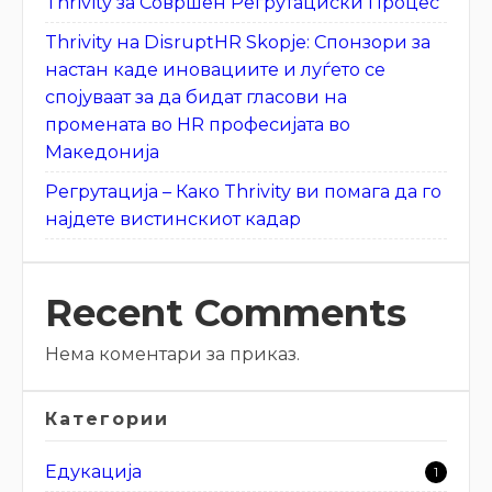
Thrivity за Совршен Регрутациски Процес
Thrivity на DisruptHR Skopje: Спонзори за
настан каде иновациите и луѓето се
спојуваат за да бидат гласови на
промената во HR професијата во
Македонија
Регрутација – Како Thrivity ви помага да го
најдете вистинскиот кадар
Recent Comments
Нема коментари за приказ.
Категории
Едукација
1