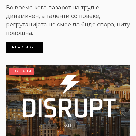
Во време кога пазарот на труд е
динамичен, а таленти сѐ повеќе,
регрутацијата не смее да биде спора, ниту
површна.
READ MORE
НАСТАНИ