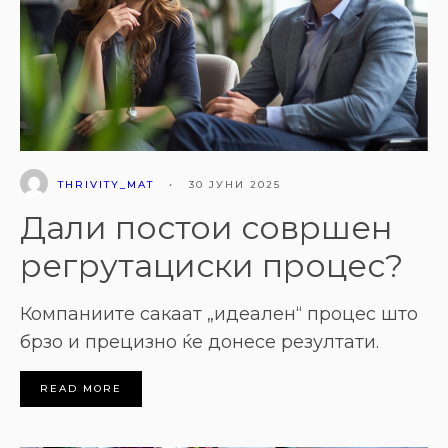
THRIVITY_MAT
•
30 ЈУНИ 2025
Дали постои совршен
регрутациски процес?
Компаниите сакаат „идеален“ процес што
брзо и прецизно ќе донесе резултати.
READ MORE