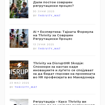
Дали постои совршен
регрутациски процес?
30 ЈУНИ 2025
BY
THRIVITY_MAT
AI + Експертиза: Тајната Формула
на Thrivity за Совршен
Регрутациски Процес
13 ЈУНИ 2025
BY
THRIVITY_MAT
Thrivity на DisruptHR Skopje:
Спонзори за настан каде
иновациите и луѓето се спојуваат
за да бидат гласови на промената
во HR професијата во Македонија
23 МАЈ 2025
BY
THRIVITY_MAT
Регрутација – Како Thrivity ви
помага да го најдете вистинскиот