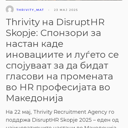
THRIVITY_MAT
•
23 МАЈ 2025
Thrivity на DisruptHR
Skopje: Спонзори за
настан каде
иновациите и луѓето се
спојуваат за да бидат
гласови на промената
во HR професијата во
Македонија
На 22 мај, Thrivity Recruitment Agency го
поддржа DisruptHR Skopje 2025 – еден од
најиновативните настани во Македонија