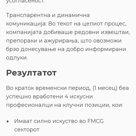
усогласеност.
Транспарентна и динамична
комуникација: Во текот на целиот процес,
компанијата добиваше редовни извештаи,
препораки и ажурирања, што овозможи
брзо донесување на добро информирани
одлуки.
Резултатот
Во краток временски период, (1 месец) беа
успешно вработени 4 искусни
професионалци на клучни позиции, кои:
Имаат силно искуство во FMCG
секторот