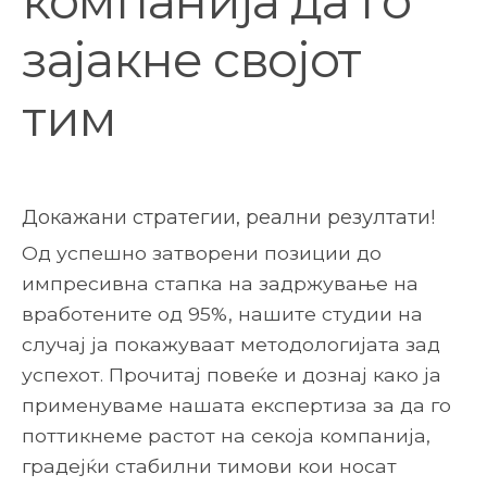
компанија да го
зајакне својот
тим
Докажани стратегии, реални резултати!
Од успешно затворени позиции до
импресивна стапка на задржување на
вработените од 95%, нашите студии на
случај ја покажуваат методологијата зад
успехот. Прочитај повеќе и дознај како ја
применуваме нашата експертиза за да го
поттикнеме растот на секоја компанија,
градејќи стабилни тимови кои носат