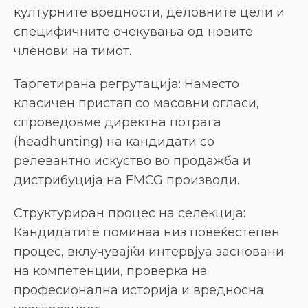
културните вредности, деловните цели и
специфичните очекувања од новите
членови на тимот.
Таргетирана регрутација: Наместо
класичен пристап со масовни огласи,
спроведовме директна потрага
(headhunting) на кандидати со
релевантно искуство во продажба и
дистрибуција на FMCG производи.
Структуриран процес на селекција:
Кандидатите поминаа низ повеќестепен
процес, вклучувајќи интервјуа засновани
на компетенции, проверка на
професионална историја и вредносна