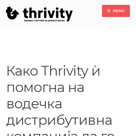
MENU
Како Thrivity ѝ
помогна на
водечка
дистрибутивна