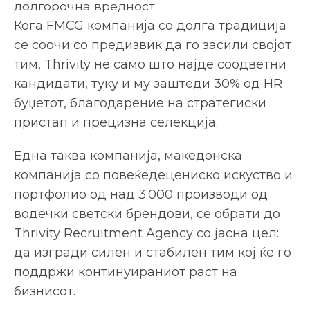
долгорочна вредност
Кога FMCG компанија со долга традиција
се соочи со предизвик да го засили својот
тим, Thrivity не само што најде соодветни
кандидати, туку и му заштеди 30% од HR
буџетот, благодарение на стратегиски
пристап и прецизна селекција.
Една таква компанија, македонска
компанија со повеќедецениско искуство и
портфолио од над 3.000 производи од
водечки светски брендови, се обрати до
Thrivity Recruitment Agency со јасна цел:
да изгради силен и стабилен тим кој ќе го
поддржи континуираниот раст на
бизнисот.